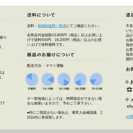
送料：
地域別送料一覧表
にてご確認ください。
不良
いた
全商品代金総額10,800円（税込）以上お買い上
品が
振り
げで送料550円、16,200円（税込）以上のお買
お取
い上げで送料無料です。
負担
第、
お客
負担
開封
配送方法 ：ヤマト運輸
様は
は、
※一部地域によっては、時間指定ができない場
だけ
合も御座いますので、予めご了承下さい。
●特にご指定がない場合は、通常入金確認後、2
お問
日以内に発送致します。