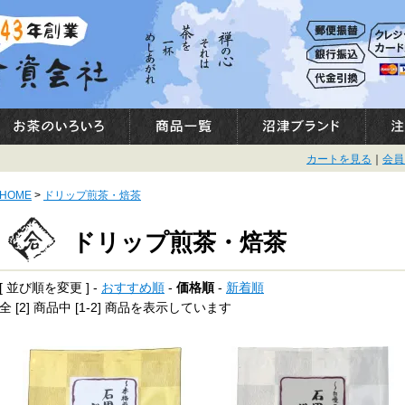
カートを見る
｜
会員
HOME
>
ドリップ煎茶・焙茶
ドリップ煎茶・焙茶
[ 並び順を変更 ] -
おすすめ順
-
価格順
-
新着順
全 [2] 商品中 [1-2] 商品を表示しています