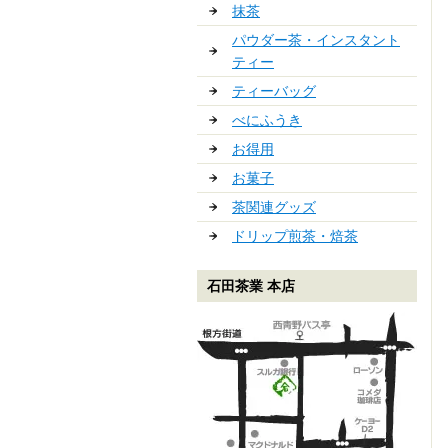
抹茶
パウダー茶・インスタント
ティー
ティーバッグ
べにふうき
お得用
お菓子
茶関連グッズ
ドリップ煎茶・焙茶
石田茶業 本店