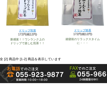
ドリップ焙茶
ドリップ煎茶
172円(税12円)
172円(税12円)
就寝前のリラックスタイム
新感覚！！ワンランク上の
に・・・
ドリップで楽しむ煎茶！！
全 [2] 商品中 [1-2] 商品を表示しています