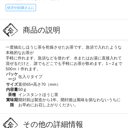
幼児や妊婦さんに
商品の説明
一度抽出しほうじ茶を乾燥させたお茶です。急須で入れたような
本格的なお茶が
手軽に作れます。急須などを使わず、水またはお湯に直接入れて
混ぜるだけと、誰でもどこでも手軽にお茶が飲めます。1～2ｇで
500ｍｌ作れます。
パッケ
缶入りタイプ
ージ
サイズ
直径65×高さ70（mm）
内容量
50ｇ
茶種
インスタントほうじ茶
賞味期
開封前は製造から1年。開封後は風味を損なわないうちに
限
お早めにお召し上がりください。
その他の詳細情報