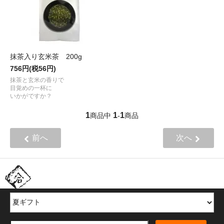
抹茶入り玄米茶 200g
756円(税56円)
抹茶と玄米の香りで
目覚めの一杯に
いかがですか？
1
1
1
商品中
-
商品
前へ
次へ
ほかの商品を探す