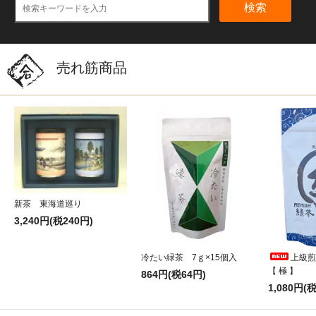
検索
売れ筋商品
新茶 東海道巡り
3,240円(税240円)
冷たい緑茶 7ｇ×15個入
上級煎
【 極 】
864円(税64円)
1,080円(