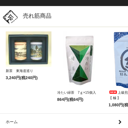
売れ筋商品
新茶 東海道巡り
3,240円(税240円)
冷たい緑茶 7ｇ×15個入
上級煎
【 極 】
864円(税64円)
1,080円(
ホーム