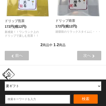
ドリップ焙茶
ドリップ煎茶
172円(税12円)
172円(税12円)
就寝前のリラックスタイムに・・・
新感覚！！ワンランク上の
ドリップで楽しむ煎茶！！
2
1
2
商品中
-
商品
前へ
次へ
ほかの商品を探す
検索