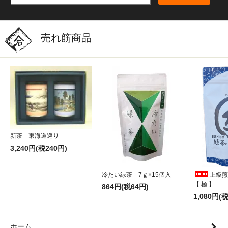
売れ筋商品
新茶 東海道巡り
3,240円(税240円)
冷たい緑茶 7ｇ×15個入
上級煎
【 極 】
864円(税64円)
1,080円(
ホーム