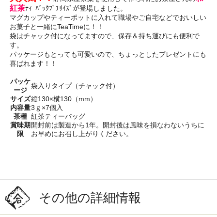
紅茶
ﾃｨｰﾊﾞｯｸﾌﾟﾁｻｲｽﾞが登場しました。
マグカップやティーポットに入れて職場やご自宅などでおいしい
お菓子と一緒にTeaTimeに！！
袋はチャック付になってますので、保存＆持ち運びにも便利で
す。
パッケージもとっても可愛いので、ちょっとしたプレゼントにも
喜ばれます！！
パッケ
袋入りタイプ（チャック付）
ージ
サイズ
縦130×横130（mm）
内容量
3ｇ×7個入
茶種
紅茶ティーバッグ
賞味期
開封前は製造から1年。開封後は風味を損なわないうちに
限
お早めにお召し上がりください。
その他の詳細情報