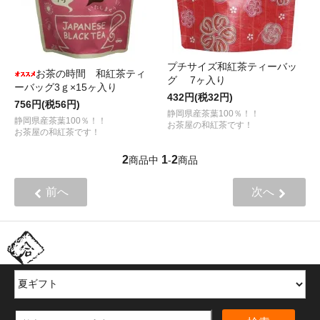
プチサイズ和紅茶ティーバッ
お茶の時間 和紅茶ティ
グ 7ヶ入り
ーバッグ3ｇ×15ヶ入り
432円(税32円)
756円(税56円)
静岡県産茶葉100％！！
静岡県産茶葉100％！！
お茶屋の和紅茶です！
お茶屋の和紅茶です！
2
1
2
商品中
-
商品
前へ
次へ
ほかの商品を探す