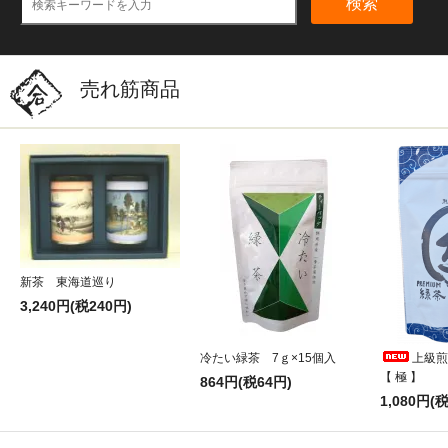
検索
売れ筋商品
新茶 東海道巡り
3,240円(税240円)
冷たい緑茶 7ｇ×15個入
上級煎
【 極 】
864円(税64円)
1,080円(