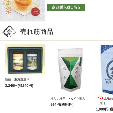
売れ筋商品
新茶 東海道巡り
3,240円(税240円)
冷たい緑茶 7ｇ×15個入
上級煎
【 極 】
864円(税64円)
1,080円(