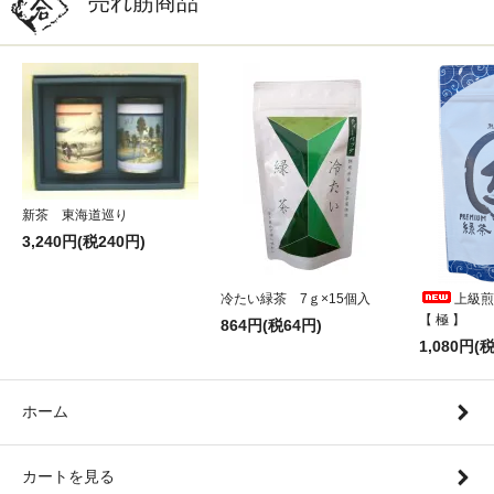
売れ筋商品
新茶 東海道巡り
3,240円(税240円)
冷たい緑茶 7ｇ×15個入
上級煎
【 極 】
864円(税64円)
1,080円(
ホーム
カートを見る