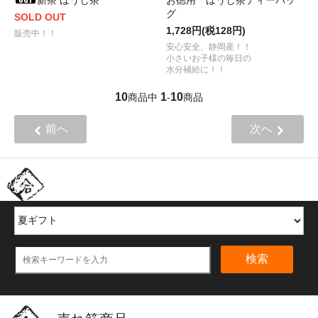
新茶 ほうじ茶
お徳用 ほうじ茶ティーバッ
グ
SOLD OUT
1,728円(税128円)
販売中！！
安心安全、静岡産！！
小さいお子様の毎日の
水分補給に！！
10
1
10
商品中
-
商品
前へ
次へ
ほかの商品を探す
検索