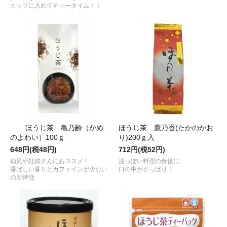
カップに入れてティータイム！！
ほうじ茶 亀乃齢（かめ
ほうじ茶 鷹乃香(たかのかお
のよわい）100ｇ
り)200ｇ入
648円(税48円)
712円(税52円)
幼児や妊婦さんにおススメ！
油っぽい料理の食後に
香ばしい香りとカフェインが少ない
口の中がさっぱり！
のが特徴