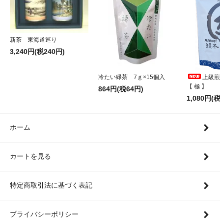
新茶 東海道巡り
3,240円(税240円)
冷たい緑茶 7ｇ×15個入
上級煎
【 極 】
864円(税64円)
1,080円(
ホーム
カートを見る
特定商取引法に基づく表記
プライバシーポリシー