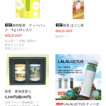
静岡新茶 ティーパッ
新茶 ほうじ茶
ク 5ｇ×15ヶ入り
SOLD OUT
SOLD OUT
販売中！！
大人気！！手軽に新茶が
飲めちゃいます。
完売しました！！
新茶 東海道巡り
3,240円(税240円)
沼津ブランド登録商品！！
LALALUCTUS ティーボ